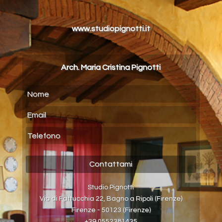
www.studiopignotti.it
Arch. Maria Cristina Pignotti
Studio Pignotti
Via di Fattucchia 22, Bagno a Ripoli (Firenze)
Firenze - 50123 (Firenze)
+39 0552381435