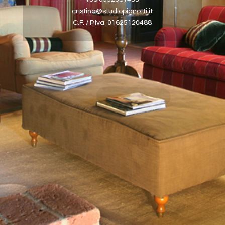
cristina@studiopignotti.it
C.F. / P.Iva: 01625120488